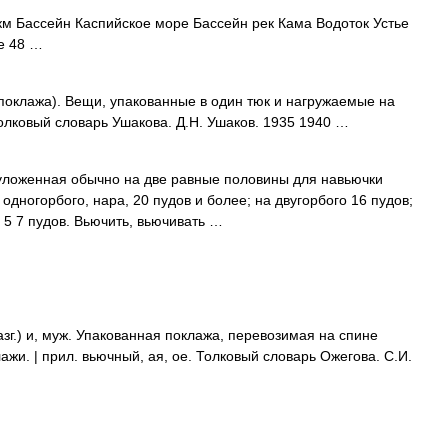
м Бассейн Каспийское море Бассейн рек Кама Водоток Устье
е 48 …
 поклажа). Вещи, упакованные в один тюк и нагружаемые на
лковый словарь Ушакова. Д.Н. Ушаков. 1935 1940 …
 уложенная обычно на две равные половины для навьючки
одногорбого, нара, 20 пудов и более; на двугорбого 16 пудов;
 5 7 пудов. Вьючить, вьючивать …
разг.) и, муж. Упакованная поклажа, перевозимая на спине
ажи. | прил. вьючный, ая, ое. Толковый словарь Ожегова. С.И.