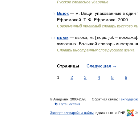
Русское словесное ударение
Вьюк
— м. Вещи, упакованные в один 
9
Ефремовой. Т. Ф. Ефремова. 2000 …
Современный толковый словарь русского я
вьюк
— вьюка, м. [тюрк. juk – поклаж
10
животных. Большой словарь иностранн
Словарь иностранных слов русского языка
Страницы
Следующая
→
1
2
3
4
5
6
© Академик, 2000-2026
Обратная связь:
Техподдерж
👣 Путешествия
Экспорт словарей на сайты
, сделанные на PHP,
Jo